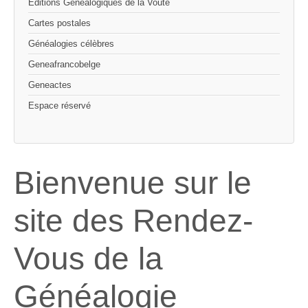
Editions Généalogiques de la Voûte
Cartes postales
Généalogies célèbres
Geneafrancobelge
Geneactes
Espace réservé
Bienvenue sur le
site des Rendez-
Vous de la
Généalogie