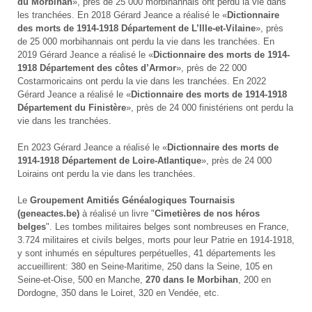
du Morbihan
», près de 25 000 morbihannais ont perdu la vie dans
les tranchées. En 2018 Gérard Jeance a réalisé le «
Dictionnaire
des morts de 1914-1918 Département de L’Ille-et-Vilaine
», près
de 25 000 morbihannais ont perdu la vie dans les tranchées. En
2019 Gérard Jeance a réalisé le «
Dictionnaire des morts de 1914-
1918 Département des côtes d’Armor
», près de 22 000
Costarmoricains ont perdu la vie dans les tranchées. En 2022
Gérard Jeance a réalisé le «
Dictionnaire des morts de 1914-1918
Département du Finistère
», près de 24 000 finistériens ont perdu la
vie dans les tranchées.
En 2023 Gérard Jeance a réalisé le «
Dictionnaire des morts de
1914-1918 Département de Loire-Atlantique
», près de 24 000
Loirains ont perdu la vie dans les tranchées.
Le
Groupement Amitiés Généalogiques Tournaisis
(geneactes.be)
à réalisé un livre "
Cimetières de nos héros
belges
". Les tombes militaires belges sont nombreuses en France,
3.724 militaires et civils belges, morts pour leur Patrie en 1914-1918,
y sont inhumés en sépultures perpétuelles, 41 départements les
accueillirent: 380 en Seine-Maritime, 250 dans la Seine, 105 en
Seine-et-Oise, 500 en Manche,
270 dans le Morbihan
, 200 en
Dordogne, 350 dans le Loiret, 320 en Vendée, etc.