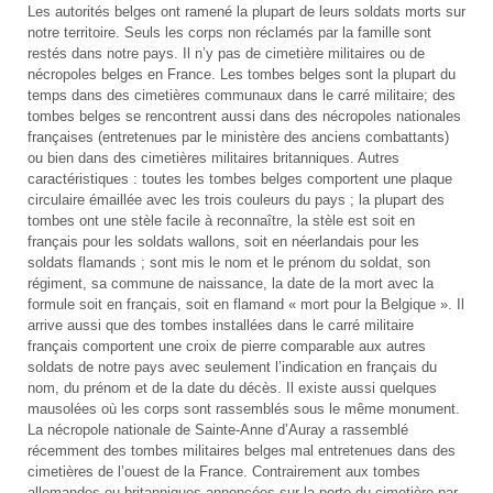
Les autorités belges ont ramené la plupart de leurs soldats morts sur
notre territoire. Seuls les corps non réclamés par la famille sont
restés dans notre pays. Il n’y pas de cimetière militaires ou de
nécropoles belges en France. Les tombes belges sont la plupart du
temps dans des cimetières communaux dans le carré militaire; des
tombes belges se rencontrent aussi dans des nécropoles nationales
françaises (entretenues par le ministère des anciens combattants)
ou bien dans des cimetières militaires britanniques. Autres
caractéristiques : toutes les tombes belges comportent une plaque
circulaire émaillée avec les trois couleurs du pays ; la plupart des
tombes ont une stèle facile à reconnaître, la stèle est soit en
français pour les soldats wallons, soit en néerlandais pour les
soldats flamands ; sont mis le nom et le prénom du soldat, son
régiment, sa commune de naissance, la date de la mort avec la
formule soit en français, soit en flamand « mort pour la Belgique ». Il
arrive aussi que des tombes installées dans le carré militaire
français comportent une croix de pierre comparable aux autres
soldats de notre pays avec seulement l’indication en français du
nom, du prénom et de la date du décès. Il existe aussi quelques
mausolées où les corps sont rassemblés sous le même monument.
La nécropole nationale de Sainte-Anne d’Auray a rassemblé
récemment des tombes militaires belges mal entretenues dans des
cimetières de l’ouest de la France. Contrairement aux tombes
allemandes ou britanniques annoncées sur la porte du cimetière par