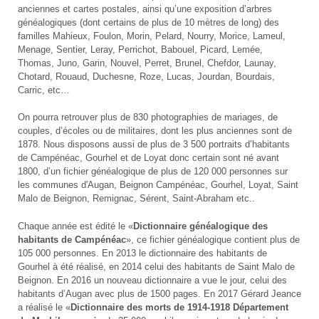
anciennes et cartes postales, ainsi qu’une exposition d’arbres
généalogiques (dont certains de plus de 10 mètres de long) des
familles Mahieux, Foulon, Morin, Pelard, Nourry, Morice, Lameul,
Menage, Sentier, Leray, Perrichot, Babouel, Picard, Lemée,
Thomas, Juno, Garin, Nouvel, Perret, Brunel, Chefdor, Launay,
Chotard, Rouaud, Duchesne, Roze, Lucas, Jourdan, Bourdais,
Carric, etc…
On pourra retrouver plus de 830 photographies de mariages, de
couples, d’écoles ou de militaires, dont les plus anciennes sont de
1878. Nous disposons aussi de plus de 3 500 portraits d’habitants
de Campénéac, Gourhel et de Loyat donc certain sont né avant
1800, d’un fichier généalogique de plus de 120 000 personnes sur
les communes d'Augan, Beignon Campénéac, Gourhel, Loyat, Saint
Malo de Beignon, Remignac, Sérent, Saint-Abraham etc..
Chaque année est édité le «
Dictionnaire généalogique des
habitants de Campénéac
», ce fichier généalogique contient plus de
105 000 personnes. En 2013 le dictionnaire des habitants de
Gourhel à été réalisé, en 2014 celui des habitants de Saint Malo de
Beignon. En 2016 un nouveau dictionnaire a vue le jour, celui des
habitants d’Augan avec plus de 1500 pages. En 2017 Gérard Jeance
a réalisé le «
Dictionnaire des morts de 1914-1918 Département