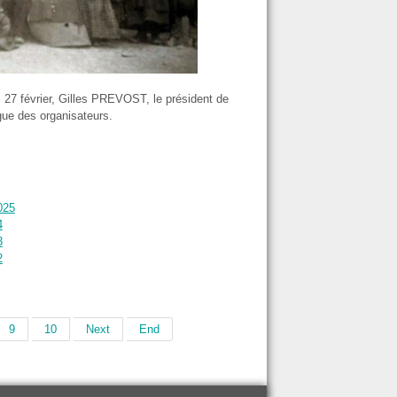
i 27 février, Gilles PREVOST, le président de
igue des organisateurs.
025
4
3
2
9
10
Next
End