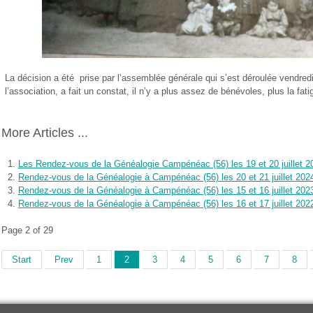
La décision a été prise par l’assemblée générale qui s’est déroulée vendred
l’association, a fait un constat, il n’y a plus assez de bénévoles, plus la fat
More Articles ...
Les Rendez-vous de la Généalogie Campénéac (56) les 19 et 20 juillet 2
Rendez-vous de la Généalogie à Campénéac (56) les 20 et 21 juillet 202
Rendez-vous de la Généalogie à Campénéac (56) les 15 et 16 juillet 202
Rendez-vous de la Généalogie à Campénéac (56) les 16 et 17 juillet 202
Page 2 of 29
Start
Prev
1
2
3
4
5
6
7
8