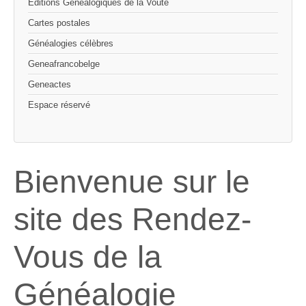
Editions Généalogiques de la Voûte
Cartes postales
Généalogies célèbres
Geneafrancobelge
Geneactes
Espace réservé
Bienvenue sur le
site des Rendez-
Vous de la
Généalogie