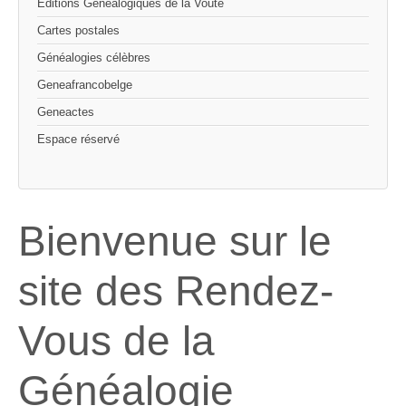
Editions Généalogiques de la Voûte
Cartes postales
Généalogies célèbres
Geneafrancobelge
Geneactes
Espace réservé
Bienvenue sur le
site des Rendez-
Vous de la
Généalogie