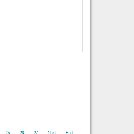
25
26
27
Next
End