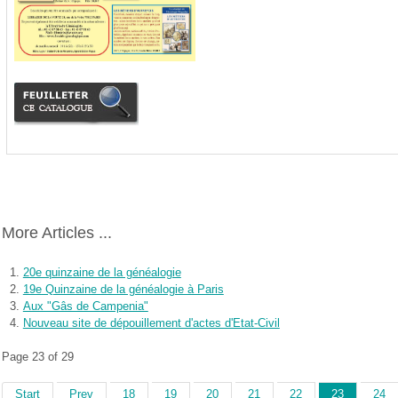
More Articles ...
20e quinzaine de la généalogie
19e Quinzaine de la généalogie à Paris
Aux "Gâs de Campenia"
Nouveau site de dépouillement d'actes d'Etat-Civil
Page 23 of 29
Start
Prev
18
19
20
21
22
23
24