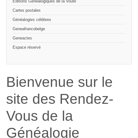
Editions Généalogiques de la Voûte
Cartes postales
Généalogies célèbres
Geneafrancobelge
Geneactes
Espace réservé
Bienvenue sur le
site des Rendez-
Vous de la
Généalogie