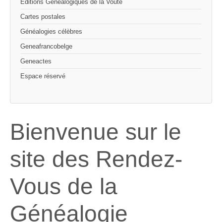
Editions Généalogiques de la Voûte
Cartes postales
Généalogies célèbres
Geneafrancobelge
Geneactes
Espace réservé
Bienvenue sur le
site des Rendez-
Vous de la
Généalogie