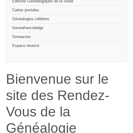
Editions Généalogiques de la Voûte
Cartes postales
Généalogies célèbres
Geneafrancobelge
Geneactes
Espace réservé
Bienvenue sur le
site des Rendez-
Vous de la
Généalogie